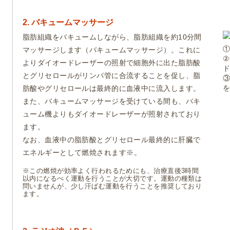
2. バキュームマッサージ
脂肪組織をバキュームしながら、脂肪組織を約10分間
マッサージします（バキュームマッサージ）。これに
②
よりダイオードレーザーの照射で細胞外に出た脂肪酸
とグリセロールがリンパ管に合流することを促し、脂
肪酸やグリセロールは最終的に血液中に流入します。
また、バキュームマッサージを受けている間も、バキ
ューム機よりもダイオードレーザーが照射されており
ます。
なお、血液中の脂肪酸とグリセロール最終的に肝臓で
エネルギーとして燃焼されます
※
。
※この燃焼が効率よく行われるためにも、治療直後3時間
以内になるべく運動を行うことが大切です。運動の種類は
問いませんが、少し汗ばむ運動を行うことを推奨しており
ます。