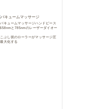
①バキュームマッサージハンドピース
658nmと785nmのレーザーダイオー
ド
③こぶし状のローラーがマッサージ圧
を最大化する